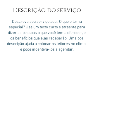
Descrição do serviço
Descreva seu serviço aqui. O que o torna
especial? Use um texto curto e atraente para
dizer as pessoas o que você tem a oferecer, e
os benefícios que elas receberão. Uma boa
descrição ajuda a colocar os leitores no clima,
e pode incentivá-los a agendar.
Informações de contato
ACADE Centro de Excelência - Rua Meyer -
Jardim Higienopolis, Londrina - PR, Brasil