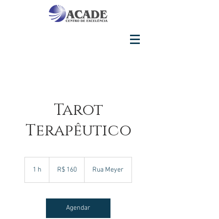
Tarot
Terapêutico
160
Reais
1 h
1
R$ 160
Rua Meyer
brasileiros
Agendar